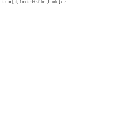
team [at] 1meter60-film [Punkt] de