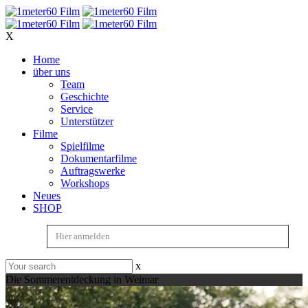
X
Home
über uns
Team
Geschichte
Service
Unterstützer
Filme
Spielfilme
Dokumentarfilme
Auftragswerke
Workshops
Neues
SHOP
Hier anmelden
x
Die Sommerentdeckung in Weimar