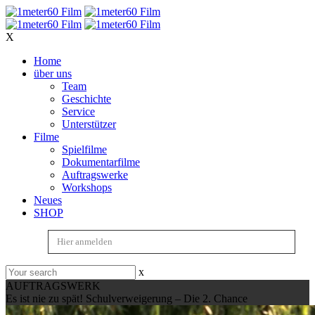
X
Home
über uns
Team
Geschichte
Service
Unterstützer
Filme
Spielfilme
Dokumentarfilme
Auftragswerke
Workshops
Neues
SHOP
Hier anmelden
x
AUFTRAGSWERK
Es ist nie zu spät! Schulverweigerung – Die 2. Chance