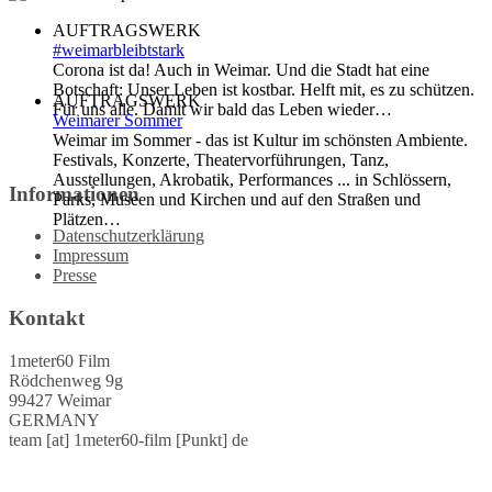
AUFTRAGSWERK
#weimarbleibtstark
Corona ist da! Auch in Weimar. Und die Stadt hat eine
Botschaft: Unser Leben ist kostbar. Helft mit, es zu schützen.
AUFTRAGSWERK
Für uns alle. Damit wir bald das Leben wieder…
Weimarer Sommer
Weimar im Sommer - das ist Kultur im schönsten Ambiente.
Festivals, Konzerte, Theatervorführungen, Tanz,
Ausstellungen, Akrobatik, Performances ... in Schlössern,
Informationen
Parks, Museen und Kirchen und auf den Straßen und
Plätzen…
Datenschutzerklärung
Impressum
Presse
Kontakt
1meter60 Film
Rödchenweg 9g
99427 Weimar
GERMANY
team [at] 1meter60-film [Punkt] de