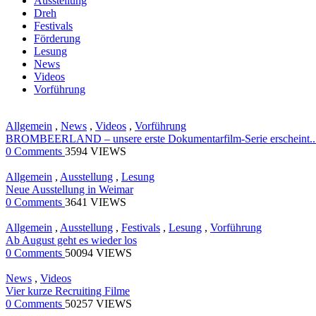
Ausstellung
Dreh
Festivals
Förderung
Lesung
News
Videos
Vorführung
Allgemein
,
News
,
Videos
,
Vorführung
BROMBEERLAND – unsere erste Dokumentarfilm-Serie erscheint..
0 Comments
3594 VIEWS
Allgemein
,
Ausstellung
,
Lesung
Neue Ausstellung in Weimar
0 Comments
3641 VIEWS
Allgemein
,
Ausstellung
,
Festivals
,
Lesung
,
Vorführung
Ab August geht es wieder los
0 Comments
50094 VIEWS
News
,
Videos
Vier kurze Recruiting Filme
0 Comments
50257 VIEWS